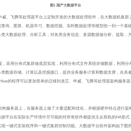
图1 国产大数据平台
芯、申威、飞腾等处理器平台上定制开发的大数据处理软件，在大数据机集
查询、图算、机器学习、数据挖掘、实时数据处理等模型统一到一个基础
各类大数据处理、分析工具，对各类业务信息、多源数据做分析、提取，
层实现，采用分布式集群做底层实现，利用分布式文件系统存储数据，利用
各类数据存储、计算以及挖掘接口，提供业务服务计算和数据支撑，在具
e、Hive的程序可以更加简单的迁移到龙芯、申威、飞腾等处理器架构服务
理器架构服务器上，在服务器上做了大量适配和优化，并根据硬件特点进行
数据平台在实际生产环境中尽可能的对所有软件都提供主从双机的HA形式
实现一键式安装程序和一键式集群控制功能。大数据平台软件架构如下图